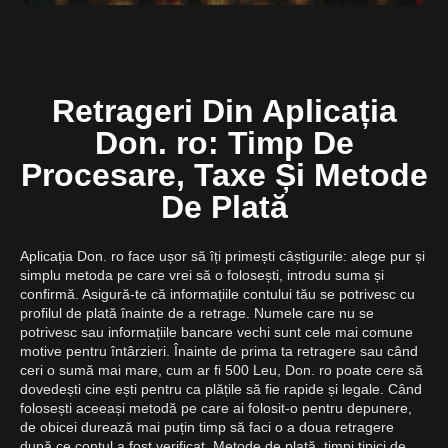
Retrageri Din Aplicația
Don. ro: Timp De
Procesare, Taxe Și Metode
De Plată
Aplicația Don. ro face ușor să îți primești câștigurile: alege pur și
simplu metoda pe care vrei să o folosești, introdu suma și
confirmă. Asigură-te că informațiile contului tău se potrivesc cu
profilul de plată înainte de a retrage. Numele care nu se
potrivesc sau informațiile bancare vechi sunt cele mai comune
motive pentru întârzieri. Înainte de prima ta retragere sau când
ceri o sumă mai mare, cum ar fi 500 Leu, Don. ro poate cere să
dovedești cine ești pentru ca plățile să fie rapide și legale. Când
folosești aceeași metodă pe care ai folosit-o pentru depunere,
de obicei durează mai puțin timp să faci o a doua retragere
după ce contul a fost verificat. Metode de plată, timpi tipici de