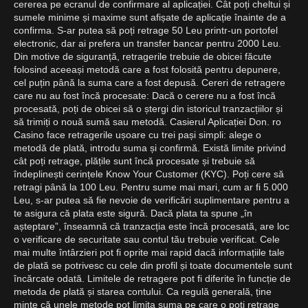
cererea pe ecranul de confirmare al aplicației. Cât poți cheltui și
sumele minime și maxime sunt afișate de aplicație înainte de a
confirma. S-ar putea să poți retrage 50 Leu printr-un portofel
electronic, dar ai prefera un transfer bancar pentru 2000 Leu.
Din motive de siguranță, retragerile trebuie de obicei făcute
folosind aceeași metodă care a fost folosită pentru depunere,
cel puțin până la suma care a fost depusă. Cereri de retragere
care nu au fost încă procesate: Dacă o cerere nu a fost încă
procesată, poți de obicei să o ștergi din istoricul tranzacțiilor și
să trimiți o nouă sumă sau metodă. Casierul Aplicației Don. ro
Casino face retragerile ușoare cu trei pași simpli: alege o
metodă de plată, introdu suma și confirmă. Există limite privind
cât poți retrage, plățile sunt încă procesate și trebuie să
îndeplinești cerințele Know Your Customer (KYC). Poți cere să
retragi până la 100 Leu. Pentru sume mai mari, cum ar fi 5.000
Leu, s-ar putea să fie nevoie de verificări suplimentare pentru a
te asigura că plata este sigură. Dacă plata ta spune „în
așteptare”, înseamnă că tranzacția este încă procesată, are loc
o verificare de securitate sau contul tău trebuie verificat. Cele
mai multe întârzieri pot fi oprite mai rapid dacă informațiile tale
de plată se potrivesc cu cele din profil și toate documentele sunt
încărcate odată. Limitele de retragere pot fi diferite în funcție de
metoda de plată și starea contului. Ca regulă generală, ține
minte că unele metode pot limita suma pe care o poți retrage