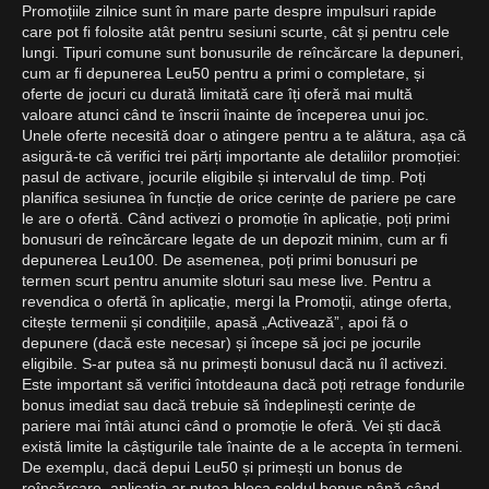
Promoțiile zilnice sunt în mare parte despre impulsuri rapide
care pot fi folosite atât pentru sesiuni scurte, cât și pentru cele
lungi. Tipuri comune sunt bonusurile de reîncărcare la depuneri,
cum ar fi depunerea Leu50 pentru a primi o completare, și
oferte de jocuri cu durată limitată care îți oferă mai multă
valoare atunci când te înscrii înainte de începerea unui joc.
Unele oferte necesită doar o atingere pentru a te alătura, așa că
asigură-te că verifici trei părți importante ale detaliilor promoției:
pasul de activare, jocurile eligibile și intervalul de timp. Poți
planifica sesiunea în funcție de orice cerințe de pariere pe care
le are o ofertă. Când activezi o promoție în aplicație, poți primi
bonusuri de reîncărcare legate de un depozit minim, cum ar fi
depunerea Leu100. De asemenea, poți primi bonusuri pe
termen scurt pentru anumite sloturi sau mese live. Pentru a
revendica o ofertă în aplicație, mergi la Promoții, atinge oferta,
citește termenii și condițiile, apasă „Activează”, apoi fă o
depunere (dacă este necesar) și începe să joci pe jocurile
eligibile. S-ar putea să nu primești bonusul dacă nu îl activezi.
Este important să verifici întotdeauna dacă poți retrage fondurile
bonus imediat sau dacă trebuie să îndeplinești cerințe de
pariere mai întâi atunci când o promoție le oferă. Vei ști dacă
există limite la câștigurile tale înainte de a le accepta în termeni.
De exemplu, dacă depui Leu50 și primești un bonus de
reîncărcare, aplicația ar putea bloca soldul bonus până când