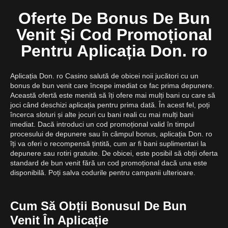
Oferte De Bonus De Bun
Venit Și Cod Promoțional
Pentru Aplicația Don. ro
Aplicația Don. ro Casino salută de obicei noii jucători cu un
bonus de bun venit care începe imediat ce fac prima depunere.
Această ofertă este menită să îți ofere mai mulți bani cu care să
joci când deschizi aplicația pentru prima dată. În acest fel, poți
încerca sloturi și alte jocuri cu bani reali cu mai mulți bani
imediat. Dacă introduci un cod promoțional valid în timpul
procesului de depunere sau în câmpul bonus, aplicația Don. ro
îți va oferi o recompensă țintită, cum ar fi bani suplimentari la
depunere sau rotiri gratuite. De obicei, este posibil să obții oferta
standard de bun venit fără un cod promoțional dacă una este
disponibilă. Poți salva codurile pentru campanii ulterioare.
Cum Să Obții Bonusul De Bun
Venit În Aplicație