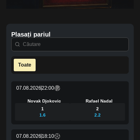
Plasați pariul
Toate
07.08.2026
22:00
Novak Djokovic
Rafael Nadal
1
2
1.6
2.2
07.08.2026
18:10