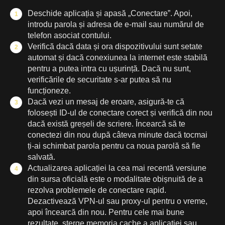
Deschide aplicația și apasă „Conectare”. Apoi,
introdu parola și adresa de e-mail sau numărul de
telefon asociat contului.
Verifică dacă data și ora dispozitivului sunt setate
automat și dacă conexiunea la internet este stabilă
pentru a putea intra cu ușurință. Dacă nu sunt,
verificările de securitate s-ar putea să nu
funcționeze.
Dacă vezi un mesaj de eroare, asigură-te că
folosești ID-ul de conectare corect și verifică din nou
dacă există greșeli de scriere. Încearcă să te
conectezi din nou după câteva minute dacă tocmai
ți-ai schimbat parola pentru ca noua parolă să fie
salvată.
Actualizarea aplicației la cea mai recentă versiune
din sursa oficială este o modalitate obișnuită de a
rezolva problemele de conectare rapid.
Dezactivează VPN-ul sau proxy-ul pentru o vreme,
apoi încearcă din nou. Pentru cele mai bune
rezultate, șterge memoria cache a aplicației sau