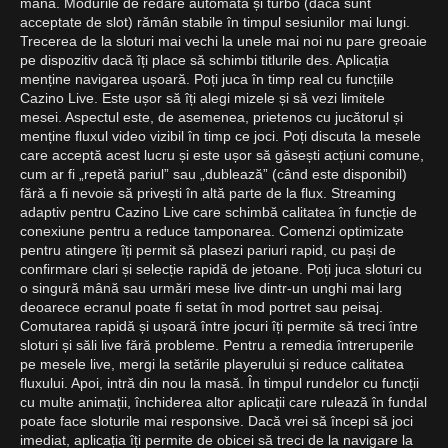
mână. Modurile de redare automată și turbo (dacă sunt
acceptate de slot) rămân stabile în timpul sesiunilor mai lungi.
Trecerea de la sloturi mai vechi la unele mai noi nu pare greoaie
pe dispozitiv dacă îți place să schimbi titlurile des. Aplicația
menține navigarea ușoară. Poți juca în timp real cu funcțiile
Cazino Live. Este ușor să îți alegi mizele și să vezi limitele
mesei. Aspectul este, de asemenea, prietenos cu jucătorul și
menține fluxul video vizibil în timp ce joci. Poți discuta la mesele
care acceptă acest lucru și este ușor să găsești acțiuni comune,
cum ar fi „repetă pariul” sau „dublează” (când este disponibil)
fără a fi nevoie să privești în altă parte de la flux. Streaming
adaptiv pentru Cazino Live care schimbă calitatea în funcție de
conexiune pentru a reduce tamponarea. Comenzi optimizate
pentru atingere îți permit să plasezi pariuri rapid, cu pași de
confirmare clari și selecție rapidă de jetoane. Poți juca sloturi cu
o singură mână sau urmări mese live dintr-un unghi mai larg
deoarece ecranul poate fi setat în mod portret sau peisaj.
Comutarea rapidă și ușoară între jocuri îți permite să treci între
sloturi și săli live fără probleme. Pentru a remedia întreruperile
pe mesele live, mergi la setările playerului și reduce calitatea
fluxului. Apoi, intră din nou la masă. În timpul rundelor cu funcții
cu multe animații, închiderea altor aplicații care rulează în fundal
poate face sloturile mai responsive. Dacă vrei să începi să joci
imediat, aplicația îți permite de obicei să treci de la navigare la