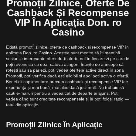
Promoții Zilnice, Oferte De
Cashback Și Recompense
VIP În Aplicația Don. ro
Casino
Există promoții zilnice, oferte de cashback și recompense VIP în
aplicația Don. ro Casino. Acestea sunt menite să îți mențină
sesiunile interesante oferindu-ți oferte noi în fiecare zi pe care le
poți revendica cu doar câteva atingeri. Înainte de a începe să
rotești sau să pariezi, poți vedea ofertele active direct în zona
Promoții, poți verifica dacă ești eligibil și apoi poți activa o ofertă.
Beneficii suplimentare precum cashback și recompense VIP fac
experiența și mai bună, mai ales dacă joci mult. Nu trebuie să
cauți e-mailuri pentru a vedea cât de departe ai ajuns. Poți
vedea când sunt creditate recompensele și le poți folosi rapid —
totul din aplicație.
Promoții Zilnice În Aplicație