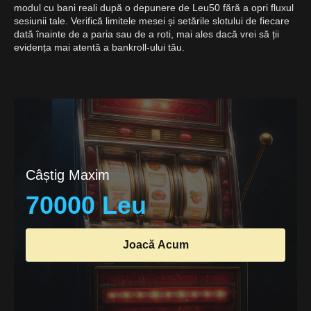
modul cu bani reali după o depunere de Leu50 fără a opri fluxul
sesiunii tale. Verifică limitele mesei și setările slotului de fiecare
dată înainte de a paria sau de a roti, mai ales dacă vrei să ții
evidența mai atentă a bankroll-ului tău.
Câștig Maxim
70000 Leu
Joacă Acum