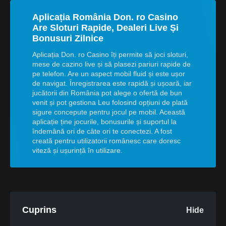
Aplicația România Don. ro Casino
Are Sloturi Rapide, Dealeri Live Și
Bonusuri Zilnice
Aplicația Don. ro Casino îți permite să joci sloturi,
mese de cazino live și să plasezi pariuri rapide de
pe telefon. Are un aspect mobil fluid și este ușor
de navigat. Înregistrarea este rapidă și ușoară, iar
jucătorii din România pot alege o ofertă de bun
venit și pot gestiona Leu folosind opțiuni de plată
sigure concepute pentru jocul pe mobil. Această
aplicație ține jocurile, bonusurile și suportul la
îndemână ori de câte ori te conectezi. A fost
creată pentru utilizatorii românesc care doresc
viteză și ușurință în utilizare.
Cuprins
Hide